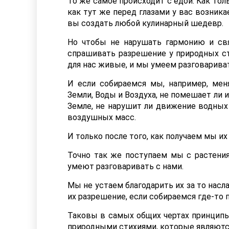
То же самое происходит с едой. Как тол
как тут же перед глазами у вас возник
вы создать любой кулинарный шедевр.
Но чтобы не нарушать гармонию и свя
спрашивать разрешение у природных сти
для нас живые, и мы умеем разговариват
И если собираемся мы, например, ме
Земли, Воды и Воздуха, не помешает ли 
Земле, не нарушит ли движение водных 
воздушных масс.
И только после того, как получаем мы и
Точно так же поступаем мы с растени
умеют разговаривать с нами.
Мы не устаем благодарить их за то насл
их разрешение, если собираемся где-то 
Таковы в самых общих чертах принцип
природными стихиями, которые являютс