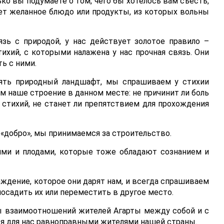
ько вы подумаете о том, чего бы хотелось вам съесть,
ает желанное блюдо или продукты, из которых вольны
зь с природой, у нас действует золотое правило –
хий, с которыми налажена у нас прочная связь. Они
ь с ними.
нять природный ландшафт, мы спрашиваем у стихии
им наше строение в данном месте: не причинит ли боль
стихий, не станет ли препятствием для прохождения
х «добро», мы принимаемся за строительство.
ями и плодами, которые тоже обладают сознанием и
аждение, которое они дарят нам, и всегда спрашиваем
посадить их или переместить в другое место.
ы взаимоотношений жителей Агарты между собой и с
я для нас равноправными жителями нашей страны.