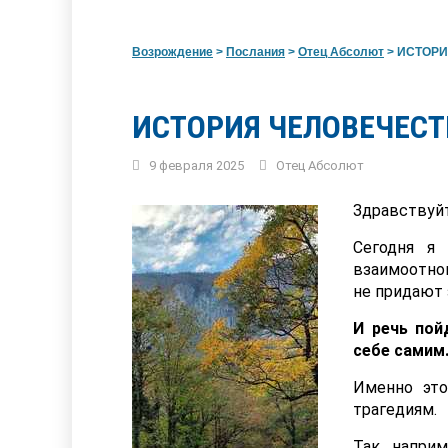
Возрождение
>
Послания
>
Отец Абсолют
>
ИСТОРИЯ
ИСТОРИЯ ЧЕЛОВЕЧЕСТ
9 февраля 2025
Отец Абсолют
Здравствуйт
Сегодня я
взаимоотно
не придают 
И речь пой
себе самим
Именно это
трагедиям.
Так, напри