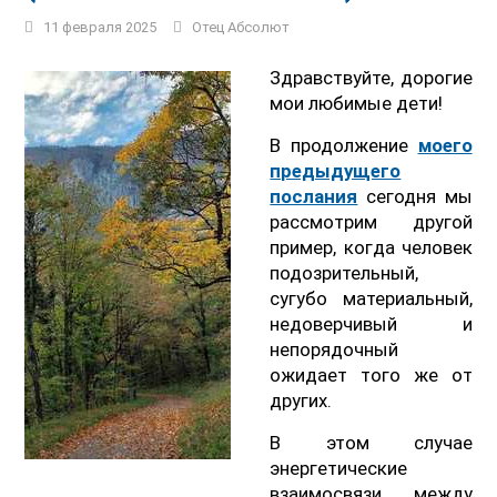
11 февраля 2025
Отец Абсолют
Здравствуйте, дорогие
мои любимые дети!
В продолжение
моего
предыдущего
послания
сегодня мы
рассмотрим другой
пример, когда человек
подозрительный,
сугубо материальный,
недоверчивый и
непорядочный
ожидает того же от
других.
В этом случае
энергетические
взаимосвязи между