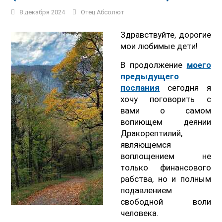
8 декабря 2024
Отец Абсолют
Здравствуйте, дорогие
мои любимые дети!
В продолжение
моего
предыдущего
послания
сегодня я
хочу поговорить с
вами о самом
вопиющем деянии
Дракорептилий,
являющемся
воплощением не
только финансового
рабства, но и полным
подавлением
свободной воли
человека.