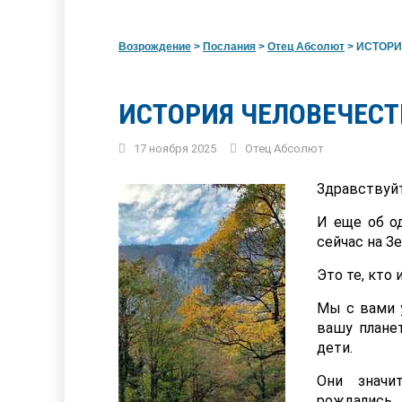
Возрождение
>
Послания
>
Отец Абсолют
>
ИСТОРИ
ИСТОРИЯ ЧЕЛОВЕЧЕСТ
17 ноября 2025
Отец Абсолют
Здравствуйт
И еще об о
сейчас на Зе
Это те, кто
Мы с вами у
вашу плане
дети.
Они значи
рождались 