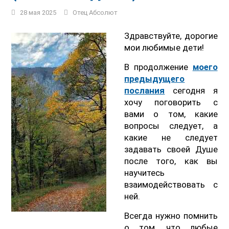
28 мая 2025
Отец Абсолют
Здравствуйте, дорогие
мои любимые дети!
В продолжение
моего
предыдущего
послания
сегодня я
хочу поговорить с
вами о том, какие
вопросы следует, а
какие не следует
задавать своей Душе
после того, как вы
научитесь
взаимодействовать с
ней.
Всегда нужно помнить
о том, что любые