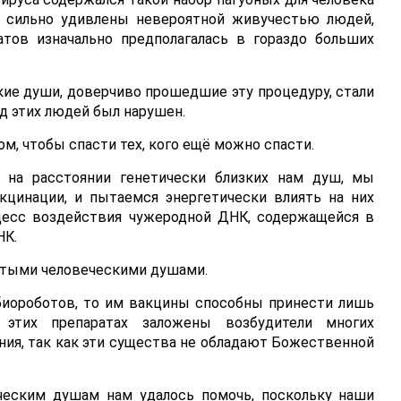
и сильно удивлены невероятной живучестью людей,
атов изначально предполагалась в гораздо больших
ие души, доверчиво прошедшие эту процедуру, стали
д этих людей был нарушен.
ом, чтобы спасти тех, кого ещё можно спасти.
я на расстоянии генетически близких нам душ, мы
кцинации, и пытаемся энергетически влиять на них
цесс воздействия чужеродной ДНК, содержащейся в
НК.
истыми человеческими душами.
 биороботов, то им вакцины способны принести лишь
 этих препаратах заложены возбудители многих
ения, так как эти существа не обладают Божественной
ческим душам нам удалось помочь, поскольку наши