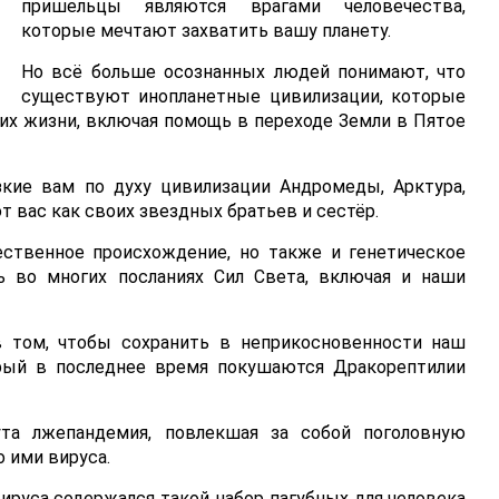
пришельцы являются врагами человечества,
которые мечтают захватить вашу планету.
Но всё больше осознанных людей понимают, что
существуют инопланетные цивилизации, которые
их жизни, включая помощь в переходе Земли в Пятое
зкие вам по духу цивилизации Андромеды, Арктура,
 вас как своих звездных братьев и сестёр.
ственное происхождение, но также и генетическое
ь во многих посланиях Сил Света, включая и наши
 том, чтобы сохранить в неприкосновенности наш
орый в последнее время покушаются Дракорептилии
та лжепандемия, повлекшая за собой поголовную
 ими вируса.
вируса содержался такой набор пагубных для человека