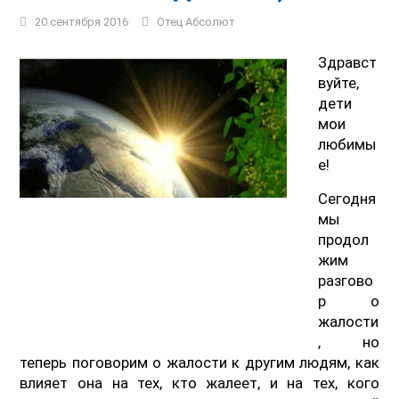
20 сентября 2016
Отец Абсолют
Здравст
вуйте,
дети
мои
любимы
е!
Сегодня
мы
продол
жим
разгово
р о
жалости
, но
теперь поговорим о жалости к другим людям, как
влияет она на тех, кто жалеет, и на тех, кого