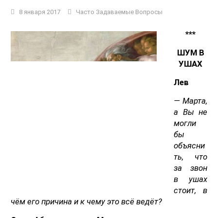
8 января 2017
Часто Задаваемые Вопросы
***
ШУМ В
УШАХ
Лев
— Марта,
а Вы не
могли
бы
объясни
ть, что
за звон
в ушах
стоит, в
чём его причина и к чему это всё ведёт?