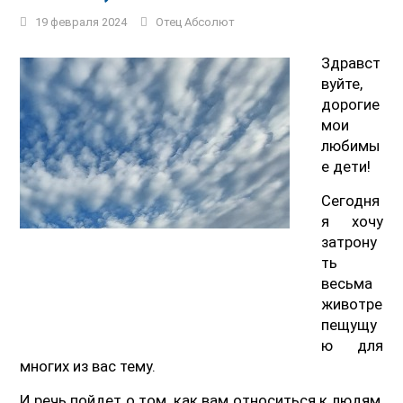
19 февраля 2024
Отец Абсолют
Здравст
вуйте,
дорогие
мои
любимы
е дети!
Сегодня
я хочу
затрону
ть
весьма
животре
пещущу
ю для
многих из вас тему.
И речь пойдет о том, как вам относиться к людям,