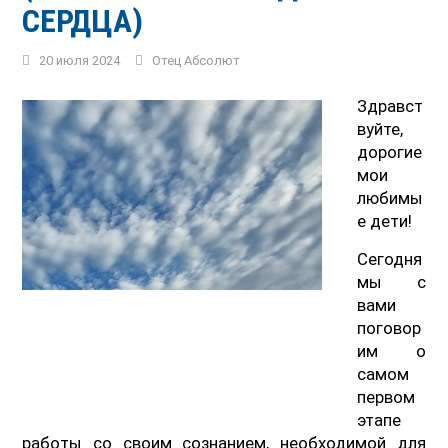
СЕРДЦА)
20 июля 2024
Отец Абсолют
Здравст
вуйте,
дорогие
мои
любимы
е дети!
Сегодня
мы с
вами
поговор
им о
самом
первом
этапе
работы со своим сознанием, необходимой для