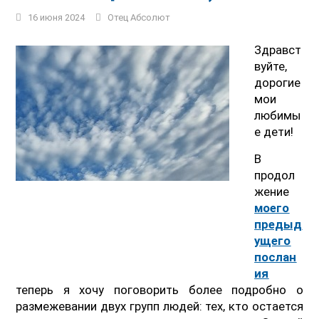
16 июня 2024
Отец Абсолют
Здравст
вуйте,
дорогие
мои
любимы
е дети!
В
продол
жение
моего
предыд
ущего
послан
ия
теперь я хочу поговорить более подробно о
размежевании двух групп людей: тех, кто остается