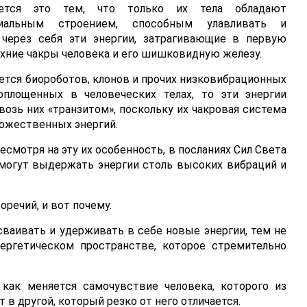
ется это тем, что только их тела обладают
риальным строением, способным улавливать и
 через себя эти энергии, затрагивающие в первую
хние чакры человека и его шишковидную железу.
ется биороботов, клонов и прочих низковибрационных
оплощенных в человеческих телах, то эти энергии
возь них «транзитом», поскольку их чакровая система
Божественных энергий.
несмотря на эту их особенность, в посланиях Сил Света
смогут выдержать энергии столь высоких вибраций и
оречий, и вот почему.
сваивать и удерживать в себе новые энергии, тем не
ергетическом пространстве, которое стремительно
как меняется самочувствие человека, которого из
 в другой, который резко от него отличается.