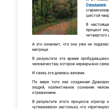
Ожидания
сгармониз
шестой чак
В настоящ
процент люд
четвертого 
А это означает, что оно уже не подвла
матрице.
В результате эта армия пробудившихс
человечества, которое неразрывно связ
И связь эта длилась веками.
По мере того как созданная Дракоре
людей, коллективное сознание чело
отражением.
В результате этого процесса эгрегор 
«утяжелился» настолько, что «притянул