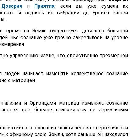
,
Доверия
и
Приятия
, если вы уже сумели их
ировать и поднять их вибрации до уровня вашей
ры.
ее время на Земле существует довольно большой
ей, чье сознание уже прочно закрепилось на уровне
измерения.
стно управлению извне, что свойственно трехмерной
я людей начинает изменять коллективное сознание
ано с матрицей.
птилиями и Орионцами матрица изменяла сознание
вечества всё больше становилось ее зеркальным
коллективного сознания человечества энергетически
ся» к эфирному слою Земли, хотя раньше он находился