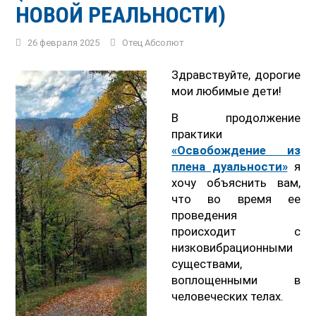
НОВОЙ РЕАЛЬНОСТИ)
26 февраля 2025
Отец Абсолют
Здравствуйте, дорогие
мои любимые дети!
В продолжение
практики
«Освобождение из
плена дуальности»
я
хочу объяснить вам,
что во время ее
проведения
происходит с
низковибрационными
существами,
воплощенными в
человеческих телах.