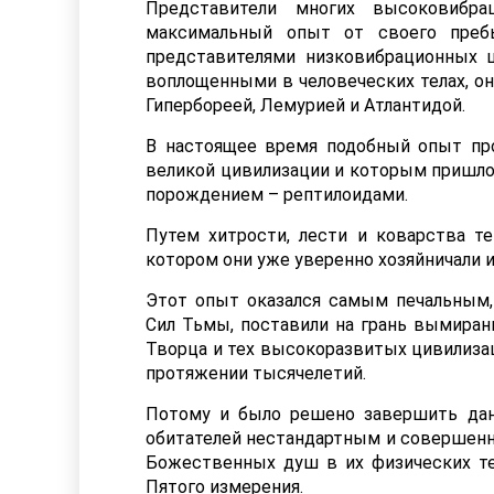
Представители многих высоковибра
максимальный опыт от своего пребы
представителями низковибрационных 
воплощенными в человеческих телах, они
Гипербореей, Лемурией и Атлантидой.
В настоящее время подобный опыт про
великой цивилизации и которым пришлос
порождением – рептилоидами.
Путем хитрости, лести и коварства те
котором они уже уверенно хозяйничали 
Этот опыт оказался самым печальным,
Сил Тьмы, поставили на грань вымиран
Творца и тех высокоразвитых цивилизац
протяжении тысячелетий.
Потому и было решено завершить да
обитателей нестандартным и совершенн
Божественных душ в их физических те
Пятого измерения.