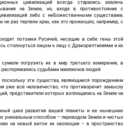
ционных цивилизаций всегда старались извлечь
вания на Земле, но, входя в противостояние с
цивилизаций либо с неБожественными существами,
 не раз терпели крах, как это произошло, например, с
ходят потомки Русичей, несущие в себе гены этой
ь столкнуться лицом к лицу с Дракорептилиями и их
 сумели погрузить их в мир третьего измерения, в
и распоряжались судьбами миллионов людей.
 поскольку эти существа, являющиеся порождением
ия уже всё человечество, что противоречит замыслу
ий, представители которых воплощались на Земле на
нный цикл развития вашей планеты и ее нынешних
о уникальным способом – переводом Земли и чистых
лах на новый виток их эволюции – в пространство