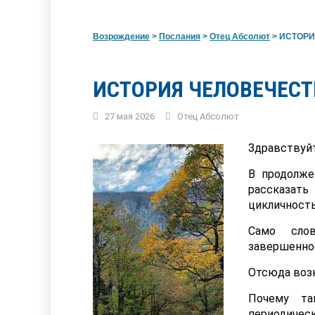
Возрождение
>
Послания
>
Отец Абсолют
>
ИСТОРИ
ИСТОРИЯ ЧЕЛОВЕЧЕСТ
27 мая 2026
Отец Абсолют
Здравствуйт
В продолж
рассказат
цикличность
Само слов
завершенно
Отсюда возн
Почему та
периодичес