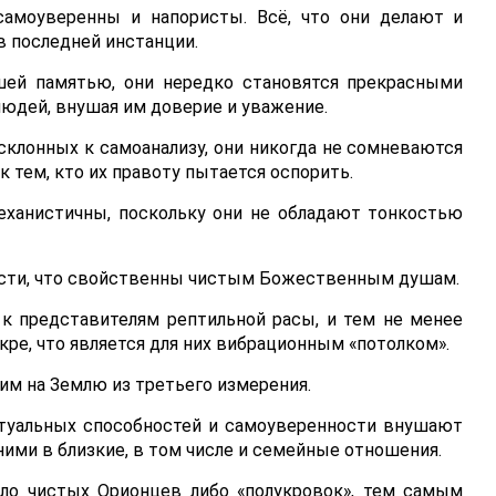
самоуверенны и напористы. Всё, что они делают и
в последней инстанции.
шей памятью, они нередко становятся прекрасными
людей, внушая им доверие и уважение.
 склонных к самоанализу, они никогда не сомневаются
к тем, кто их правоту пытается оспорить.
ханистичны, поскольку они не обладают тонкостью
кости, что свойственны чистым Божественным душам.
 к представителям рептильной расы, и тем не менее
кре, что является для них вибрационным «потолком».
им на Землю из третьего измерения.
ктуальных способностей и самоуверенности внушают
ними в близкие, в том числе и семейные отношения.
ало чистых Орионцев либо «полукровок», тем самым