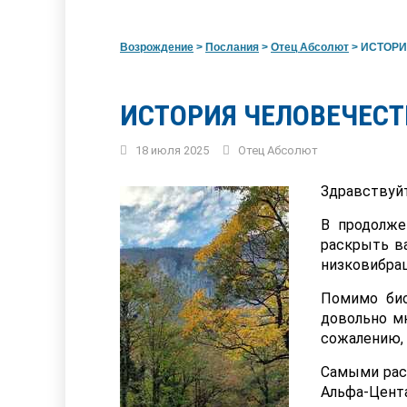
Возрождение
>
Послания
>
Отец Абсолют
>
ИСТОРИ
ИСТОРИЯ ЧЕЛОВЕЧЕСТ
18 июля 2025
Отец Абсолют
Здравствуйт
В продолж
раскрыть в
низковибра
Помимо био
довольно м
сожалению,
Самыми рас
Альфа-Цент