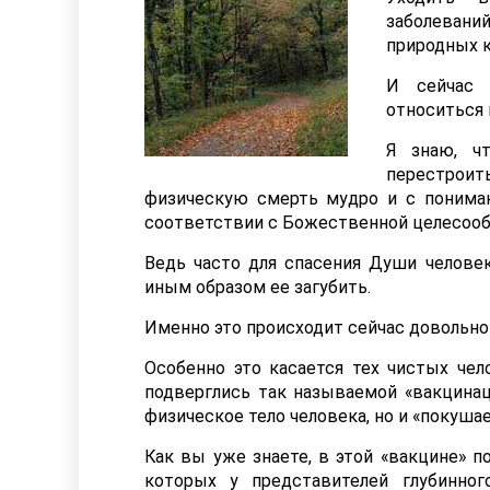
заболеван
природных к
И сейчас 
относиться 
Я знаю, ч
перестроит
физическую смерть мудро и с понимани
соответствии с Божественной целесоо
Ведь часто для спасения Души человек
иным образом ее загубить.
Именно это происходит сейчас довольно 
Особенно это касается тех чистых че
подверглись так называемой «вакцинац
физическое тело человека, но и «покушае
Как вы уже знаете, в этой «вакцине» 
которых у представителей глубинног