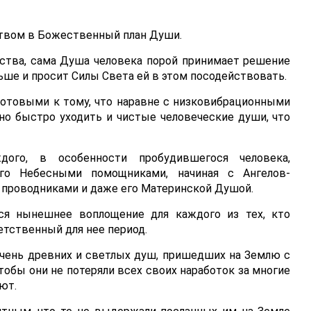
твом в Божественный план Души.
ства, сама Душа человека порой принимает решение
ьше и просит Силы Света ей в этом посодействовать.
готовыми к тому, что наравне с низковибрационными
о быстро уходить и чистые человеческие души, что
ого, в особенности пробудившегося человека,
го Небесными помощниками, начиная с Ангелов-
 проводниками и даже его Материнской Душой.
я нынешнее воплощение для каждого из тех, кто
етственный для нее период.
очень древних и светлых душ, пришедших на Землю с
чтобы они не потеряли всех своих наработок за многие
ют.