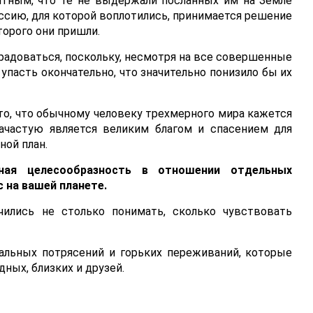
тным, что те не выдержали посланных им на Земле
ссию, для которой воплотились, принимается решение
торого они пришли.
орадоваться, поскольку, несмотря на все совершенные
упасть окончательно, что значительно понизило бы их
 то, что обычному человеку трехмерного мира кажется
зачастую является великим благом и спасением для
ой план.
ная целесообразность в отношении отдельных
 на вашей планете.
чились не столько понимать, сколько чувствовать
альных потрясений и горьких переживаний, которые
ных, близких и друзей.