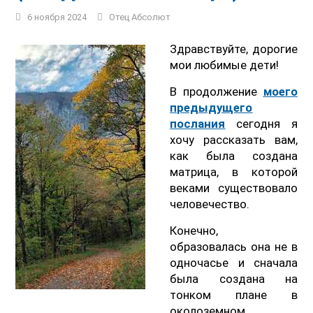
6 ноября 2024
Отец Абсолют
Здравствуйте, дорогие
мои любимые дети!
В продолжение
моего
предыдущего
послания
сегодня я
хочу рассказать вам,
как была создана
матрица, в которой
веками существовало
человечество.
Конечно,
образовалась она не в
одночасье и сначала
была создана на
тонком плане в
околоземном