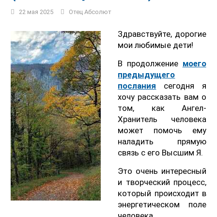
22 мая 2025
Отец Абсолют
Здравствуйте, дорогие
мои любимые дети!
В продолжение
моего
предыдущего
послания
сегодня я
хочу рассказать вам о
том, как Ангел-
Хранитель человека
может помочь ему
наладить прямую
связь с его Высшим Я.
Это очень интересный
и творческий процесс,
который происходит в
энергетическом поле
человека.