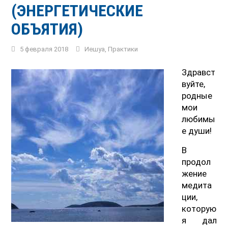
(ЭНЕРГЕТИЧЕСКИЕ
ОБЪЯТИЯ)
5 февраля 2018
Иешуа
,
Практики
Здравст
вуйте,
родные
мои
любимы
е души!
В
продол
жение
медита
ции,
которую
я дал