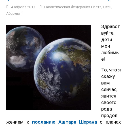
4 апреля 2017
Галактическая Федерация Света
,
Отец
Абсолют
Здравст
вуйте,
дети
мои
любимы
е!
То, что я
скажу
вам
сейчас,
явится
своего
рода
продол
жением к
посланию Аштара Шерана
о планах