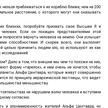
х нельзя приближаться к их кораблю ближе, чем на 200
альное расстояние, с которого могут они оказывать
ших близких, попробуйте призвать свое Высшее Я и
т человек. Если он похищен представителями этой
 и попросите вернуть человека на землю. Они услышат
кими способностями. И скорее всего, они выполнят
ей целью причинить людям зло, но используют их как
 исследований.
ом? Дело в том, что внешне мы чем-то похожи на них,
меют форму «тарелок», и нам очень не хочется, чтобы
 планеты Альфа Центавра, которые живут совершенно
ится по принципу иерархической лестницы, что ведет
ольшинства меньшинству.
бстоятельствах не нарушаем волю человека и вступаем
дному согласию.
ть и злонамеренность жителей Альфа Центавра, но