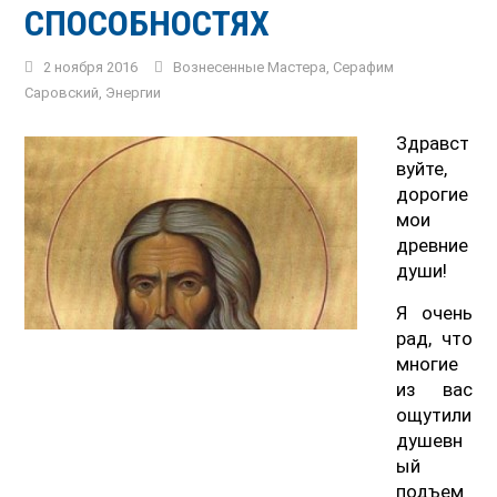
СПОСОБНОСТЯХ
2 ноября 2016
Вознесенные Мастера
,
Серафим
Саровский
,
Энергии
Здравст
вуйте,
дорогие
мои
древние
души!
Я очень
рад, что
многие
из вас
ощутили
душевн
ый
подъем