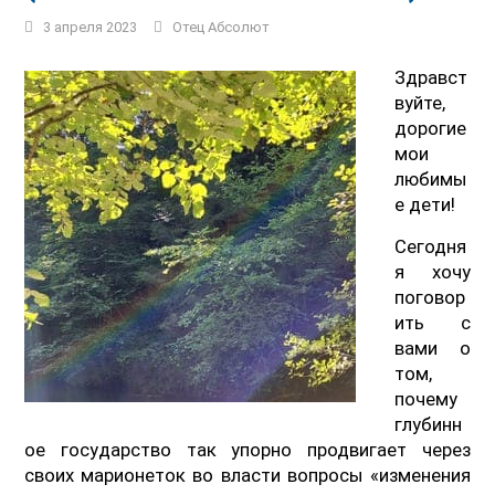
3 апреля 2023
Отец Абсолют
Здравст
вуйте,
дорогие
мои
любимы
е дети!
Сегодня
я хочу
поговор
ить с
вами о
том,
почему
глубинн
ое государство так упорно продвигает через
своих марионеток во власти вопросы «изменения