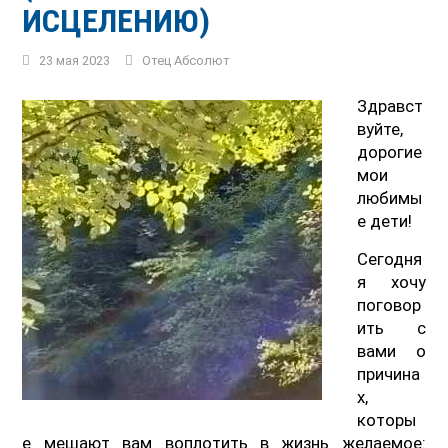
ИСЦЕЛЕНИЮ)
23 мая 2023
Отец Абсолют
Здравст
вуйте,
дорогие
мои
любимы
е дети!
Сегодня
я хочу
поговор
ить с
вами о
причина
х,
которы
е мешают вам воплотить в жизнь желаемое: