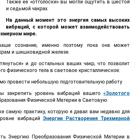
Также ее «отголоски» вы могли ощутить в шестой
и седьмой чакрах.
На данный момент это энергия самых высоких
вибраций, с которой может взаимодействовать
ехмерном мире.
ваше сознание, именно поэтому пока она может
акрам и шишковидной железе.
тянуться» и до остальных ваших чакр, что позволит
го физического тела в световое кристаллическое.
имо провести небольшую подготовительную работу.
бы закрепить уровень вибраций вашего
«
Золотого
бразования Физической Материи в Световую.
е самую практику, которую я давал вам недавно для
уровне вибраций
Энергии Растворения Трехмерной
ать Энергию Преобразования Физической Материи в