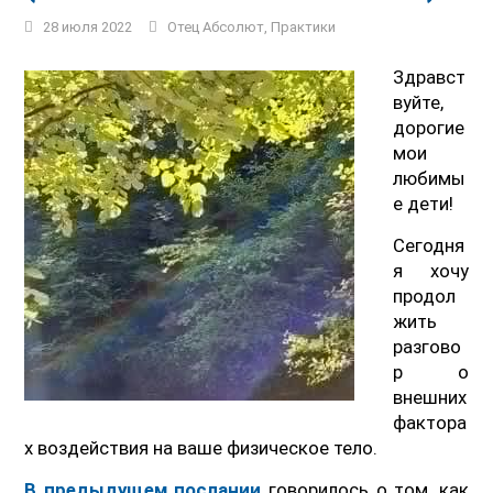
28 июля 2022
Отец Абсолют
,
Практики
Здравст
вуйте,
дорогие
мои
любимы
е дети!
Сегодня
я хочу
продол
жить
разгово
р о
внешних
фактора
х воздействия на ваше физическое тело.
В предыдущем послании
говорилось о том, как