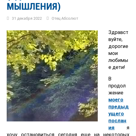
МЫШЛЕНИЯ)
31 декабря 2022
Отец Абсолют
Здравст
вуйте,
дорогие
мои
любимы
е дети!
В
продол
жение
моего
предыд
ущего
послан
ия
я
хочу остановиться сегодня еще на некоторых