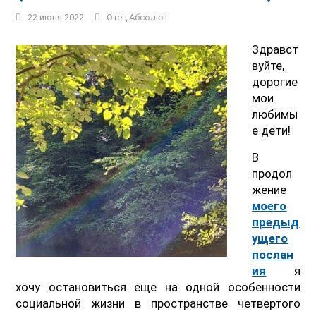
22 июня 2022
Отец Абсолют
Здравст
вуйте,
дорогие
мои
любимы
е дети!
В
продол
жение
моего
предыд
ущего
послан
ия
я
хочу остановиться еще на одной особенности
социальной жизни в пространстве четвертого