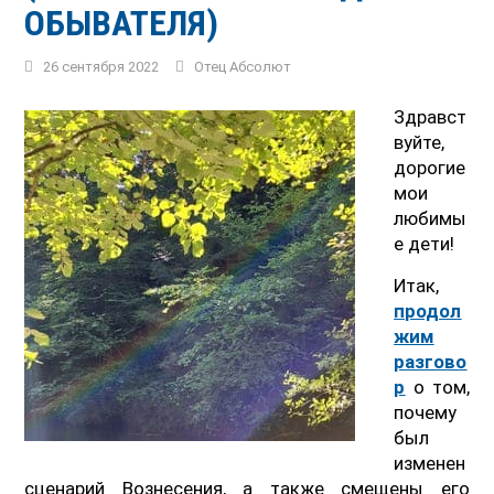
ОБЫВАТЕЛЯ)
26 сентября 2022
Отец Абсолют
Здравст
вуйте,
дорогие
мои
любимы
е дети!
Итак,
продол
жим
разгово
р
о том,
почему
был
изменен
сценарий Вознесения, а также смещены его