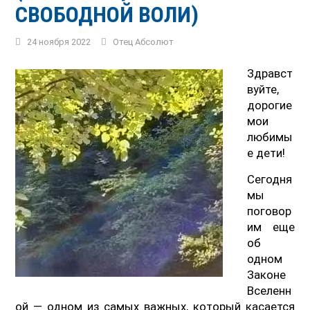
СВОБОДНОЙ ВОЛИ)
24 ноября 2022
Отец Абсолют
Здравст
вуйте,
дорогие
мои
любимы
е дети!
Сегодня
мы
поговор
им еще
об
одном
Законе
Вселенн
ой — одном из самых важных, который касается