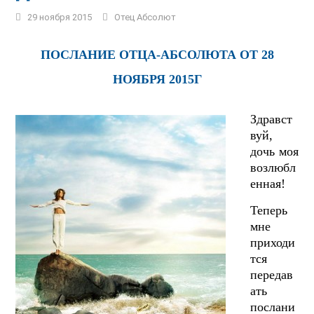
29 ноября 2015
Отец Абсолют
ПОСЛАНИЕ ОТЦА-АБСОЛЮТА ОТ 28
НОЯБРЯ 2015Г
Здравст
вуй,
дочь моя
возлюбл
енная!
Теперь
мне
приходи
тся
передав
ать
послани