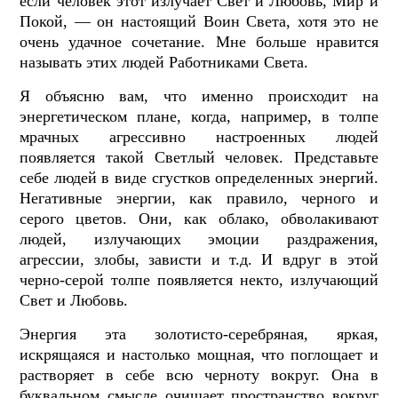
если человек этот излучает Свет и Любовь, Мир и
Покой, — он настоящий Воин Света, хотя это не
очень удачное сочетание. Мне больше нравится
называть этих людей Работниками Света.
Я объясню вам, что именно происходит на
энергетическом плане, когда, например, в толпе
мрачных агрессивно настроенных людей
появляется такой Светлый человек. Представьте
себе людей в виде сгустков определенных энергий.
Негативные энергии, как правило, черного и
серого цветов. Они, как облако, обволакивают
людей, излучающих эмоции раздражения,
агрессии, злобы, зависти и т.д. И вдруг в этой
черно-серой толпе появляется некто, излучающий
Свет и Любовь.
Энергия эта золотисто-серебр
яная, яркая,
искрящаяся и настолько мощная, что поглощает и
растворяет в себе всю черноту вокруг. Она в
буквальном смысле очищает пространство вокруг