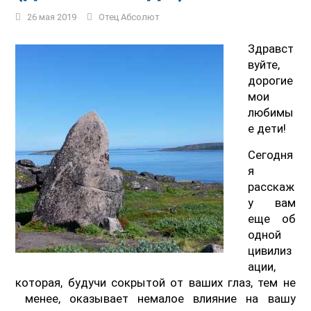
26 мая 2019
Отец Абсолют
Здравст
вуйте,
дорогие
мои
любимы
е дети!
Сегодня
я
расскаж
у вам
еще об
одной
цивилиз
ации,
которая, будучи сокрытой от ваших глаз, тем не
менее, оказывает немалое влияние на вашу