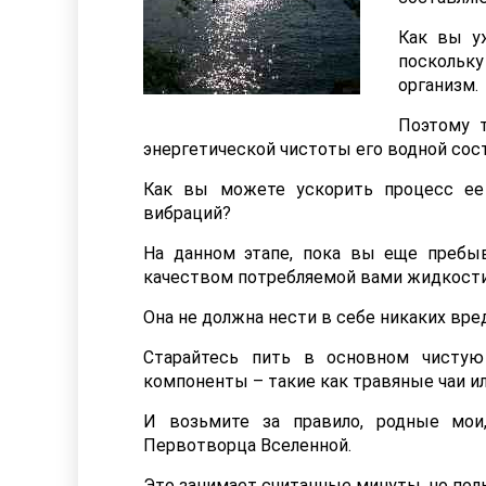
Как вы уж
поскольк
организм.
Поэтому 
энергетической чистоты его водной со
Как вы можете ускорить процесс ее
вибраций?
На данном этапе, пока вы еще пребы
качеством потребляемой вами жидкости
Она не должна нести в себе никаких вр
Старайтесь пить в основном чистую
компоненты – такие как травяные чаи 
И возьмите за правило, родные мои
Первотворца Вселенной.
Это занимает считанные минуты, но поль