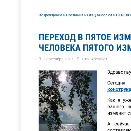
Возрождение
>
Послания
>
Отец Абсолют
>
ПЕРЕХОД
ПЕРЕХОД В ПЯТОЕ ИЗ
ЧЕЛОВЕКА ПЯТОГО ИЗ
17 октября 2019
Отец Абсолют
Здравству
Сегодн
конструкц
Как я уже
вашего н
изменит с
А сейчас
составляю