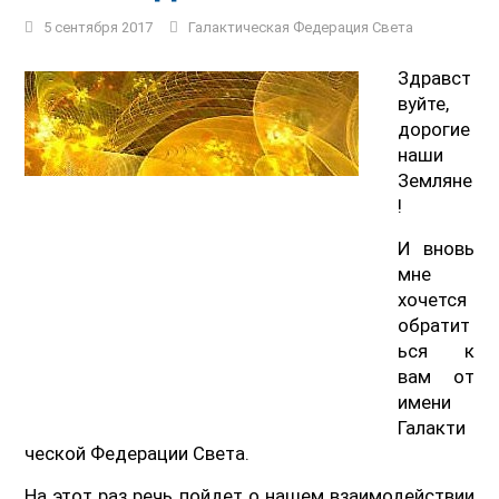
5 сентября 2017
Галактическая Федерация Света
Здравст
вуйте,
дорогие
наши
Земляне
!
И вновь
мне
хочется
обратит
ься к
вам от
имени
Галакти
ческой Федерации Света.
На этот раз речь пойдет о нашем взаимодействии