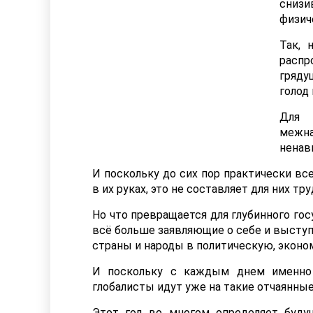
сниз
физич
Так, 
распр
гряду
голод 
Для
межн
ненав
И поскольку до сих пор практически в
в их руках, это не составляет для них тру
Но что превращается для глубинного го
всё больше заявляющие о себе и высту
страны и народы в политическую, эконо
И поскольку с каждым днем именно 
глобалисты идут уже на такие отчаянные
Этот год во многом определяет буду