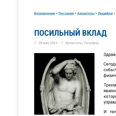
Возрождение
>
Послания
>
Архангелы
>
Люцифер
>
ПОСИЛЬНЫЙ ВКЛАД
28 мая 2024
Архангелы
,
Люцифер
Здрав
Сегод
событ
физич
Трехм
явило
котор
управ
И теп