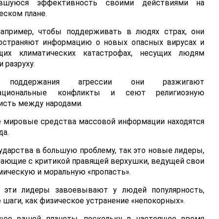
ившуюся эффективность своими действиями на
еском плане.
например, чтобы поддерживать в людях страх, они
остраняют информацию о новых опасных вирусах и
щих климатических катастрофах, несущих людям
и разруху.
 поддержания агрессии они разжигают
ациональные конфликты и сеют религиозную
исть между народами.
се мировые средства массовой информации находятся
да.
сударства в большую проблему, так это новые лидеры,
пающие с критикой правящей верхушки, ведущей свои
мическую и моральную «пропасть».
эти лидеры завоевывают у людей популярность,
 шаги, как физическое устранение «непокорных».
щее вашей планеты, поскольку в настоящее время