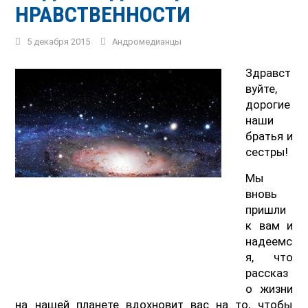
НРАВСТВЕННОСТИ
5 декабря 2015
Андромедианцы
Здравст
вуйте,
дорогие
наши
братья и
сестры!
Мы
вновь
пришли
к вам и
надеемс
я, что
рассказ
о жизни
на нашей планете вдохновит вас на то, чтобы