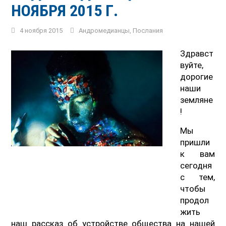
НОЯБРЯ 2015 Г.
4 ноября 2015
Андромедианцы
,
Послания
Здравст
вуйте,
дорогие
наши
земляне
!
Мы
пришли
к вам
сегодня
с тем,
чтобы
продол
жить
наш рассказ об устройстве общества на нашей