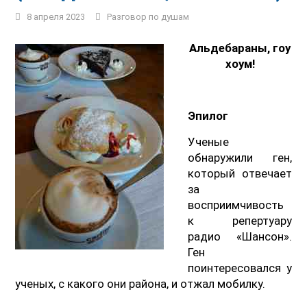
8 апреля 2023
Разговор по душам
Альдебараны, гоу
хоум!
Эпилог
Ученые
обнаружили ген,
который отвечает
за
восприимчивость
к репертуару
радио «Шансон».
Ген
поинтересовался у
ученых, с какого они района, и отжал мобилку.