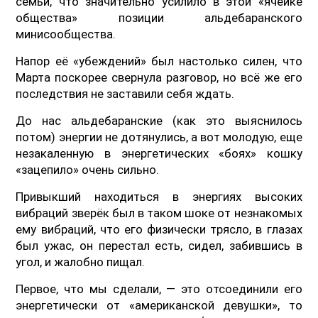
семьи, что значительно усилило в этой «ячейке
общества» позиции альдебаранского
минисообщества.
Напор её «убеждений» был настолько силен, что
Марта поскорее свернула разговор, но всё же его
последствия не заставили себя ждать.
До нас альдебаранские (как это выяснилось
потом) энергии не дотянулись, а вот молодую, еще
незакаленную в энергетических «боях» кошку
«зацепило» очень сильно.
Привыкший находиться в энергиях высоких
вибраций зверёк был в таком шоке от незнакомых
ему вибраций, что его физически трясло, в глазах
был ужас, он перестал есть, сидел, забившись в
угол, и жалобно пищал.
Первое, что мы сделали, — это отсоединили его
энергетически от «американской девушки», то