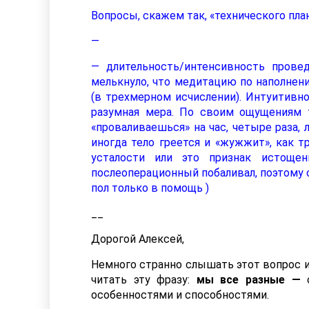
Вопросы, скажем так, «технического план
—
— длительность/интенсивность прове
мелькнуло, что медитацию по наполнен
(в трехмерном исчислении). Интуитивно
разумная мера. По своим ощущениям т
«проваливаешься» на час, четыре раза,
иногда тело греется и «жужжит», как 
усталости или это признак истоще
послеоперационный побаливал, поэтому 
пол только в помощь )
__
Дорогой Алексей,
Немного странно слышать этот вопрос им
читать эту фразу:
мы все разные —
особенностями и способностями.