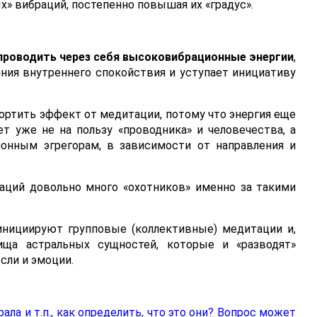
х» вибраций, постепенно повышая их «градус».
проводить через себя высоковибрационные энергии
,
ния внутреннего спокойствия и уступает инициативу
ортить эффект от медитации, потому что энергия еще
т уже не на пользу «проводника» и человечества, а
ионным эгрегорам, в зависимости от направления и
аций довольно много «охотников» именно за такими
 инициируют групповые (коллективные) медитации и,
ища астральных сущностей, которые и «разводят»
сли и эмоции.
ла и т.п., как определить, что это они? Вопрос может