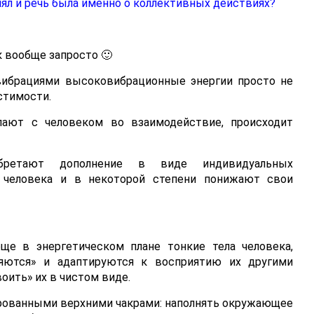
онял и речь была именно о коллективных действиях?
к вообще запросто 🙂
 вибрациями высоковибрационные энергии просто не
стимости.
упают с человеком во взаимодействие, происходит
обретают дополнение в виде индивидуальных
о человека и в некоторой степени понижают свои
ще в энергетическом плане тонкие тела человека,
ляются» и адаптируются к восприятию их другими
оить» их в чистом виде.
ированными верхними чакрами: наполнять окружающее