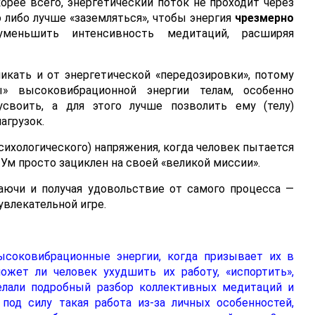
скорее всего, энергетический поток не проходит через
но либо лучше «заземляться», чтобы энергия
чрезмерно
уменьшить интенсивность медитаций, расширяя
икать и от энергетической «передозировки», потому
» высоковибрационной энергии телам, особенно
своить, а для этого лучше позволить ему (телу)
агрузок.
сихологического) напряжения, когда человек пытается
и Ум просто зациклен на своей «великой миссии».
аючи и получая удовольствие от самого процесса —
 увлекательной игре.
ысоковибрационные энергии, когда призывает их в
ожет ли человек ухудшить их работу, «испортить»,
делали подробный разбор коллективных медитаций и
под силу такая работа из-за личных особенностей,