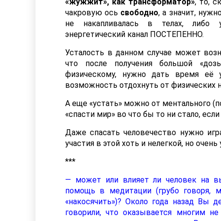
«жужжит», как трансформатор»
, то, 
чакровую ось
свободно
, а значит, нуж
не накапливалась в телах, либо 
энергетический канал ПОСТЕПЕННО.
Усталость в данном случае может возн
что после получения большой «дозы
физическому, нужно дать время её у
возможность отдохнуть от физических н
А еще «устать» можно от ментального (п
«спасти мир» во что бы то ни стало, есл
Даже спасать человечество нужно игр
участия в этой хоть и нелегкой, но очень
***
— может или влияет ли человек на в
помощь в медитации (грубо говоря, м
«накосячить»)? Около года назад Вы 
говорили, что оказывается многим не 