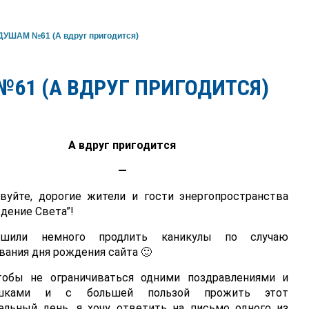
УШАМ №61 (А вдруг пригодится)
№61 (А ВДРУГ ПРИГОДИТСЯ)
А вдруг пригодится
—
вуйте, дорогие жители и гости энергопространства
дение Света”!
шили немного продлить каникулы по случаю
вания дня рождения сайта 🙂
тобы не ограничиваться одними поздравлениями и
ашками и с большей пользой прожить этот
ельный день, я хочу ответить на письмо одного из