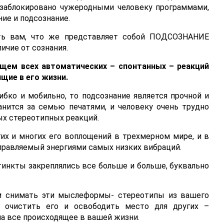
 заблокировано чужеродными человеку программами,
ие и подсознание.
ить вам, что же представляет собой ПОДСОЗНАНИЕ
личие от сознания.
ищем всех автоматических – спонтанных – реакций
щие в его жизни.
ибко и мобильно, то подсознание является прочной и
анится за семью печатями, и человеку очень трудно
ых стереотипных реакций.
их и многих его воплощений в трехмерном мире, и в
правляемый энергиями самых низких вибраций.
нкты закреплялись все больше и больше, буквально
ем снимать эти мыслеформы- стереотипы из вашего
ю очистить его и освободить место для других –
а все происходящее в вашей жизни.