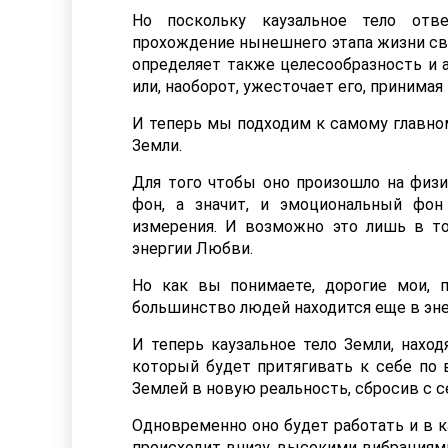
Но поскольку каузальное тело отв
прохождение нынешнего этапа жизни свое
определяет также целесообразность и а
или, наоборот, ужесточает его, принима
И теперь мы подходим к самому главно
Земли.
Для того чтобы оно произошло на физи
фон, а значит, и эмоциональный фон
измерения. И возможно это лишь в то
энергии Любви.
Но как вы понимаете, дорогие мои, п
большинство людей находится еще в эне
И теперь каузальное тело Земли, нахо
который будет притягивать к себе по 
Землей в новую реальность, сбросив с с
Одновременно оно будет работать и в к
происходит внизу, высокими вибрациям