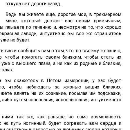
откуда нет дороги назад.
Ведь вы живете еще, дорогие мои, в трехмерном
мире, который держит вас своим привычным,
 плывете по течению и, несмотря на то, что хорошо
рекрасная заводь, интуитивно вы все же страшитесь
 уже не будет.
ть вас и сообщить вам о том, что, по своему желанию,
, чтобы помогать своим близким, чтобы стать их
 уже с высшего плана, а не как их родные и близкие,
телах.
да вы окажетесь в Пятом измерении, у вас будет
го, чтобы наблюдать за жизнью ваших близких,
жете влиять на их сознание, посылая им подсказки,
, либо путем яснознания, яснослышания, интуитивного
 ними так же, как раньше, но сама возможность
х на путь истинный, будет согревать вам сердце и
ии счастьем и радостью за любимых людей, которые