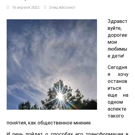
16 апреля 2022
Отец Абсолют
Здравст
вуйте,
дорогие
мои
любимы
е дети!
Сегодня
я хочу
останов
иться
еще на
одном
аспекте
такого
понятия, как общественное мнение.
И речь пойдет о способах его трансформации в