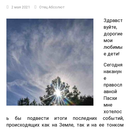
2 мая 2021
Отец Абсолют
Здравст
вуйте,
дорогие
мои
любимы
е дети!
Сегодня
наканун
е
правосл
авной
Пасхи
мне
хотелос
ь бы подвести итоги последних событий,
происходящих как на Земле, так и на ее тонком