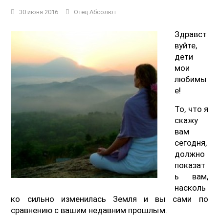
30 июня 2016
Отец Абсолют
Здравст
вуйте,
дети
мои
любимы
е!
То, что я
скажу
вам
сегодня,
должно
показат
ь вам,
насколь
ко сильно изменилась Земля и вы сами по
сравнению с вашим недавним прошлым.