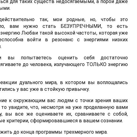
ься для таких существ недосягаемыми, а порой даже
ыми.
ействительно так, мои родные, но, чтобы это
шло, вам нужно стать БЕЗУПРЕЧНЫМИ, то есть
 энергию Любви такой высокой частоты, которая уже
еспособна войти в резонанс с энергиями низких
.
и вы попытаетесь оценить себя достаточно
отягиваете до человека, излучающего ТОЛЬКО энергию
еакции дуального мира, в котором вы воплощались
тились у вас уже в стойкую привычку.
ние к окружающим вас людям с точки зрения ваших
, то увидите, что, несмотря на уже проделанную вами
, вы все же оцениваете их, сравниваете с собой,
ные критерии, сформировавшиеся в вашем сознании.
зжить до конца программы трехмерного мира.