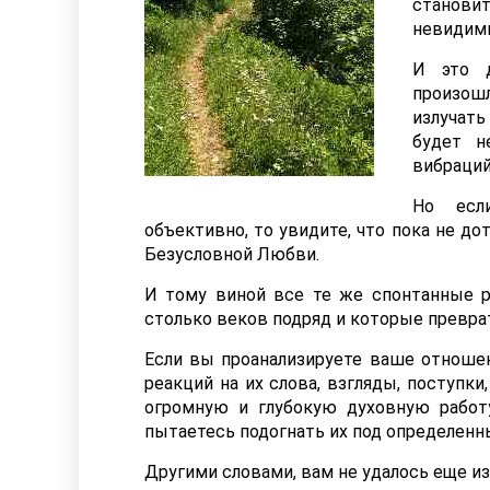
становит
невидим
И это д
произо
излучать
будет н
вибраций
Но есл
объективно, то увидите, что пока не д
Безусловной Любви.
И тому виной все те же спонтанные р
столько веков подряд и которые превра
Если вы проанализируете ваше отноше
реакций на их слова, взгляды, поступки
огромную и глубокую духовную работу
пытаетесь подогнать их под определен
Другими словами, вам не удалось еще и