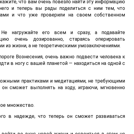
кажите, что вам очень повезло найти эту информацию
него и теперь вы рады поделиться с ним тем, что
сами и что уже проверили на своем собственном
 Не нагружайте его всем и сразу, а подавайте
цию очень дозированно, стараясь оперировать
и из жизни, а не теоретическими умозаключениями.
пороге Вознесения, очень важно подвести человека к
дти в ногу с вашей планетой — находиться на одной с
сложными практиками и медитациями, не требующими
 он сможет выполнять на ходу, играючи, мгновенно
кое множество.
ого в надежде, что теперь он сможет развиваться
 войти во вкус новой жизни и освоиться в этом не