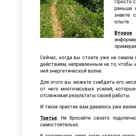
Просто с
раньше 
знаете 
опыте.
Второе
.
информа
примерам
Сейчас, когда вы стоите уже на самом 
действиям, направленным на то, чтобы и
ней энергетической волне.
Для этого вы можете снабдить его не
от него многочасовых усилий, которые
отслеживая результаты своей работы.
И таких практик вам давалось уже вели
Третье
. Не бросайте своего подопечн
самостоятельно.
К сожалению, мало кому удается сразу