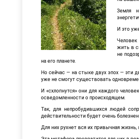
Земля н
энергети
И это уж
Человек 
жить в с
не подоз
на его планете.
Но сейчас — на стыке двух эпох — эти д
уже не смогут существовать одновремен
И «схлопнутся» они для каждого человек
осведомленности о происходящем.
Так, для непробудившихся людей соп
действительности будет очень болезнен
Для них рухнет вся их привычная жизнь, и
Эта метафора превратится для них в ре