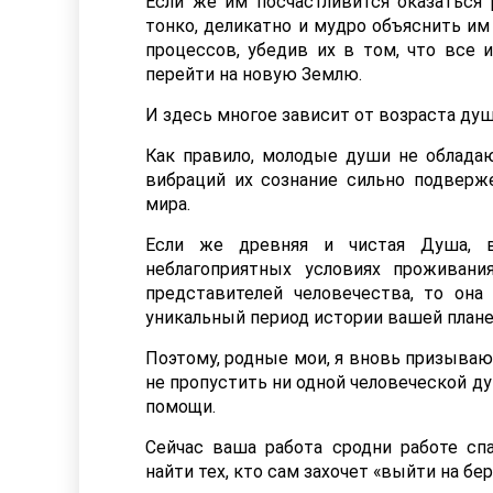
Если же им посчастливится оказатьс
тонко, деликатно и мудро объяснить им
процессов, убедив их в том, что все 
перейти на новую Землю.
И здесь многое зависит от возраста душ
Как правило, молодые души не обладаю
вибраций их сознание сильно подвер
мира.
Если же древняя и чистая Душа, в
неблагоприятных условиях проживан
представителей человечества, то она
уникальный период истории вашей план
Поэтому, родные мои, я вновь призываю
не пропустить ни одной человеческой д
помощи.
Сейчас ваша работа сродни работе сп
найти тех, кто сам захочет «выйти на бе