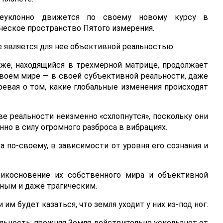
еуклонно движется по своему новому курсу в
ческое пространство Пятого измерения.
е является для нее объективной реальностью.
же, находящийся в трехмерной матрице, продолжает
воем мире — в своей субъективной реальности, даже
ревая о том, какие глобальные изменения происходят
ве реальности неизменно «схлопнутся», поскольку они
но в силу огромного разброса в вибрациях.
а по-своему, в зависимости от уровня его сознания и
рикосновение их собственного мира и объективной
ным и даже трагическим.
 им будет казаться, что земля уходит у них из-под ног.
альность: прежняя Земля действительно ускользнет от