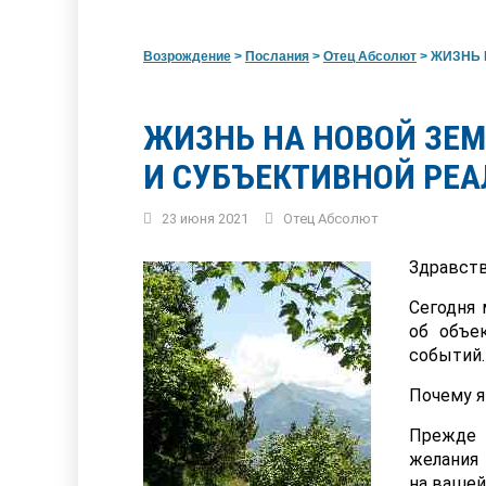
Возрождение
>
Послания
>
Отец Абсолют
>
ЖИЗНЬ Н
ЖИЗНЬ НА НОВОЙ ЗЕМ
И СУБЪЕКТИВНОЙ РЕА
23 июня 2021
Отец Абсолют
Здравств
Сегодня 
об объе
событий.
Почему я
Прежде 
желания 
на вашей