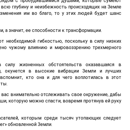
я рядом с пробудившимися душами, которые сумеют
 всю глубину и неизбежность происходящих на Земле
изменения им во благо, то у этих людей будет шанс
и, а значит, ее способности к трансформации.
т необходимой гибкостью, поскольку в силу низких
жено чужому влиянию и мировоззрению трехмерного
 силу жизненных обстоятельств оказавшаяся в
ия, окунется в высокие вибрации Земли и лучших
 вспомнит, кто она и для чего воплотилась в этот
еты.
 вас внимательно отслеживать свое окружение, дабы
уши, которую можно спасти, вовремя протянув ей руку
асателей, которым среди тысяч утопающих следует
рег» обновленной Земли.